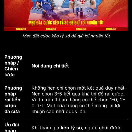
Mẹo đặt cược kèo tỷ số để giữ lợi nhuận tốt
Phương
pháp /
Nội dung chi tiết
Chiến
lược
Phương
Không nên chỉ chọn một kết quả duy nhất.
pháp
Nên chọn 3-5 kết quả khả thi để rải cược.
rải tiền
Ví dụ trận ít bàn thắng có thể chọn 1-0, 2-
cược
0, 1-1. Một cửa trúng có thể mang lại lợi
đa cửa
nhuận cao nhờ odds lớn.
Ưu đãi
Khi tham gia
kèo tỷ số
, người chơi được
hoàn