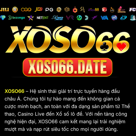
XOSO66
– Hệ sinh thái giải trí trực tuyến hàng đầu
châu Á.
Chúng tôi tự hào mang đến không gian cá
cược minh bạch,
an toàn với đa dạng sản phẩm từ Thể
thao,
Casino Live đến Xổ số lô đề.
Với nền tảng công
nghệ hiện đại,
XOSO66 cam kết mang lại trải nghiệm
mượt mà và nạp rút siêu tốc cho mọi người dùng.