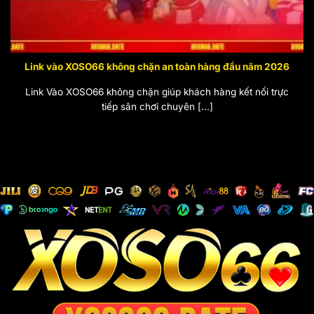
Link vào XOSO66 không chặn an toàn hàng đầu năm 2026
Link Vào XOSO66 không chặn giúp khách hàng kết nối trực
tiếp sân chơi chuyên [...]