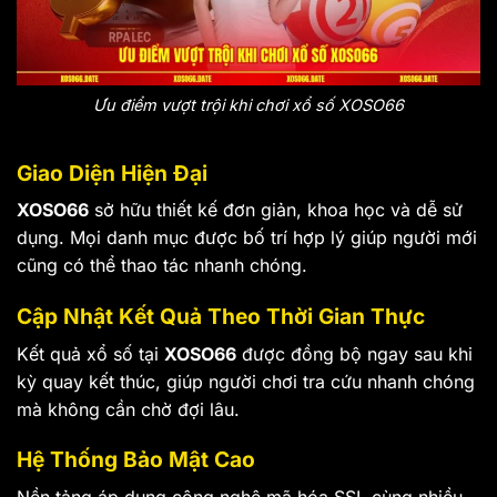
Ưu điểm vượt trội khi chơi xổ số XOSO66
Giao Diện Hiện Đại
XOSO66
sở hữu thiết kế đơn giản, khoa học và dễ sử
dụng. Mọi danh mục được bố trí hợp lý giúp người mới
cũng có thể thao tác nhanh chóng.
Cập Nhật Kết Quả Theo Thời Gian Thực
Kết quả xổ số tại
XOSO66
được đồng bộ ngay sau khi
kỳ quay kết thúc, giúp người chơi tra cứu nhanh chóng
mà không cần chờ đợi lâu.
Hệ Thống Bảo Mật Cao
Nền tảng áp dụng công nghệ mã hóa SSL cùng nhiều