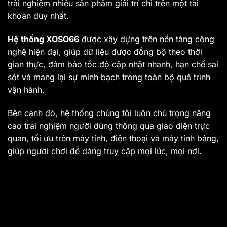
trải nghiệm nhiều sản phẩm giải trí chỉ trên một tài
khoản duy nhất.
Hệ thống XOSO66
được xây dựng trên nền tảng công
nghệ hiện đại, giúp dữ liệu được đồng bộ theo thời
gian thực, đảm bảo tốc độ cập nhật nhanh, hạn chế sai
sót và mang lại sự minh bạch trong toàn bộ quá trình
vận hành.
Bên cạnh đó, hệ thống chúng tôi luôn chú trọng nâng
cao trải nghiệm người dùng thông qua giao diện trực
quan, tối ưu trên máy tính, điện thoại và máy tính bảng,
giúp người chơi dễ dàng truy cập mọi lúc, mọi nơi.