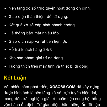
Nền tảng xổ số trực tuyến hoạt động ổn định.
Giao diện thân thiện, dễ sử dụng.
Kết quả xổ số cập nhật nhanh chóng.
Hệ thống bảo mật nhiều lớp.
Giao dịch nạp và rút tiền tiện lợi.
Hỗ trợ khách hàng 24/7.
Kho sản phẩm giải trí đa dạng.
Tương thích trên máy tính và thiết bị di động.
Kết Luận
Với nhiều năm phát triển,
XOSO66.COM
đã xây dựng
được hình ảnh là nền tảng xổ số trực tuyến hiện đại,
mang đến trải nghiệm giải trí thuận tiện cùng hệ thống
vận hành ổn định. Từ giao diện thân thiện, tốc độ cập