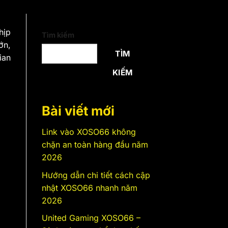
hịp
Tìm kiếm
ớn,
TÌM
ian
KIẾM
Bài viết mới
Link vào XOSO66 không
chặn an toàn hàng đầu năm
2026
Hướng dẫn chi tiết cách cập
nhật XOSO66 nhanh năm
2026
United Gaming XOSO66 –