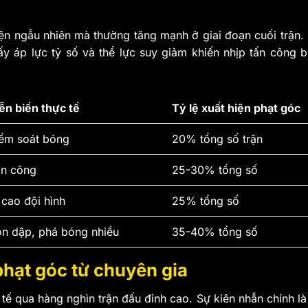
ện ngẫu nhiên mà thường tăng mạnh ở giai đoạn cuối trận.
hấy áp lực tỷ số và thể lực suy giảm khiến nhịp tấn công b
ễn biến thực tế
Tỷ lệ xuất hiện phạt góc
ểm soát bóng
20% tổng số trận
ấn công
25-30% tổng số
 cao đội hình
25% tổng số
n dập, phá bóng nhiều
35-40% tổng số
hạt góc từ chuyên gia
tế qua hàng nghìn trận đấu đỉnh cao. Sự kiên nhẫn chính là