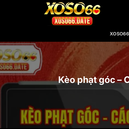
Bỏ
qua
nội
dung
XOSO66
Kèo phạt góc – 