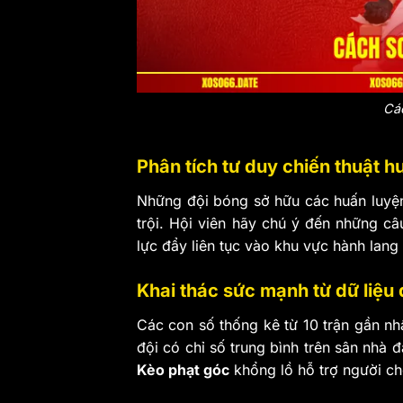
Các
Phân tích tư duy chiến thuật h
Những đội bóng sở hữu các huấn luyện 
trội. Hội viên hãy chú ý đến những câ
lực đẩy liên tục vào khu vực hành lang
Khai thác sức mạnh từ dữ liệu 
Các con số thống kê từ 10 trận gần nh
đội có chỉ số trung bình trên sân nhà đ
Kèo phạt góc
khổng lồ hỗ trợ người chơ