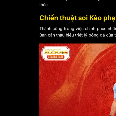
thúc.
Chiến thuật soi Kèo ph
Thành công trong việc chinh phục nhữn
Bạn cần thấu hiểu triết lý bóng đá của