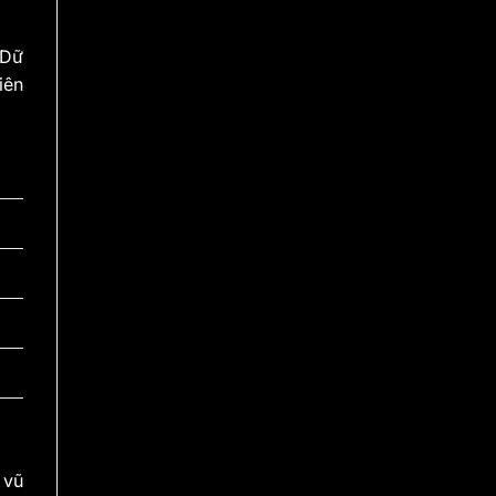
 Dữ
iên
 vũ