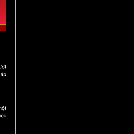
ượt
 áp
một
iệu