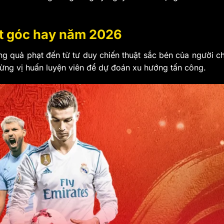
ạt góc hay năm 2026
g quả phạt đến từ tư duy chiến thuật sắc bén của người ch
 từng vị huấn luyện viên để dự đoán xu hướng tấn công.