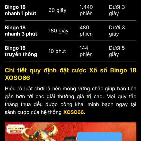
Bingo 18
1.440
Dưới 3
60 giây
nhanh 1 phút
phiên
giây
Bingo 18
480
Dưới 3
180 giây
nhanh 3 phút
phiên
giây
Bingo 18
144
Dưới 5
10 phút
truyền thống
phiên
giây
Chi tiết quy định đặt cược Xổ số Bingo 18
XOSO66
Hiểu rõ luật chơi là nền móng vững chắc giúp bạn tiến
gần hơn tới các giải thưởng giá trị cao. Mọi quy tắc
thắng thua đều được công khai minh bạch ngay tại
sảnh cược của hệ thống
XOSO66
.