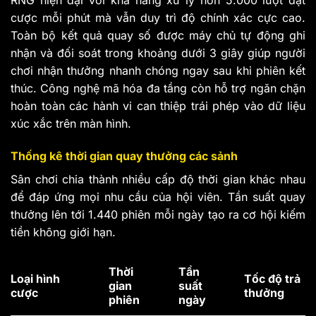
RNG hiện đại với khả năng xử lý hơn 5.000 lượt đặt
cược mỗi phút mà vẫn duy trì độ chính xác cực cao.
Toàn bộ kết quả quay số được máy chủ tự động ghi
nhận và đối soát trong khoảng dưới 3 giây giúp người
chơi nhận thưởng nhanh chóng ngay sau khi phiên kết
thúc. Công nghệ mã hóa đa tầng còn hỗ trợ ngăn chặn
hoàn toàn các hành vi can thiệp trái phép vào dữ liệu
xúc xắc trên màn hình.
Thống kê thời gian quay thưởng các sảnh
Sân chơi chia thành nhiều cấp độ thời gian khác nhau
để đáp ứng mọi nhu cầu của hội viên. Tần suất quay
thưởng lên tới 1.440 phiên mỗi ngày tạo ra cơ hội kiếm
tiền không giới hạn.
Thời
Tần
Loại hình
Tốc độ trả
gian
suất
cược
thưởng
phiên
ngày