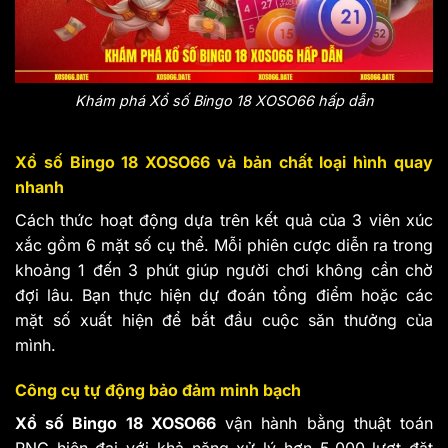
Khám phá Xổ số Bingo 18 XOSO66 hấp dẫn
Xổ số Bingo 18 XOSO66 và bản chất loại hình quay
nhanh
Cách thức hoạt động dựa trên kết quả của 3 viên xúc
xắc gồm 6 mặt số cụ thể. Mỗi phiên cược diễn ra trong
khoảng 1 đến 3 phút giúp người chơi không cần chờ
đợi lâu. Bạn thực hiện dự đoán tổng điểm hoặc các
mặt số xuất hiện để bắt đầu cuộc săn thưởng của
mình.
Công cụ tự động bảo đảm minh bạch
Xổ số Bingo 18 XOSO66
vận hành bằng thuật toán