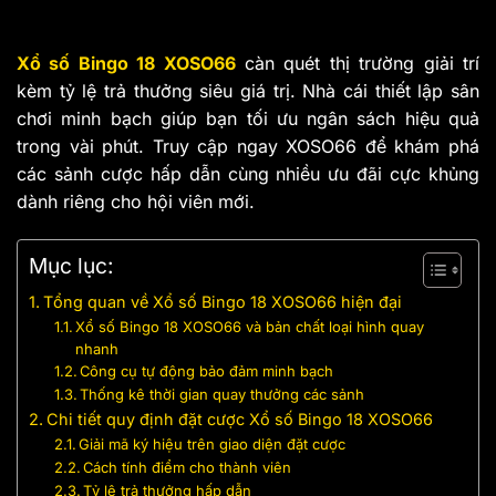
Xổ số Bingo 18 XOSO66
càn quét thị trường giải trí
kèm tỷ lệ trả thưởng siêu giá trị. Nhà cái thiết lập sân
chơi minh bạch giúp bạn tối ưu ngân sách hiệu quả
trong vài phút. Truy cập ngay XOSO66 để khám phá
các sảnh cược hấp dẫn cùng nhiều ưu đãi cực khủng
dành riêng cho hội viên mới.
Mục lục:
Tổng quan về Xổ số Bingo 18 XOSO66 hiện đại
Xổ số Bingo 18 XOSO66 và bản chất loại hình quay
nhanh
Công cụ tự động bảo đảm minh bạch
Thống kê thời gian quay thưởng các sảnh
Chi tiết quy định đặt cược Xổ số Bingo 18 XOSO66
Giải mã ký hiệu trên giao diện đặt cược
Cách tính điểm cho thành viên
Tỷ lệ trả thưởng hấp dẫn