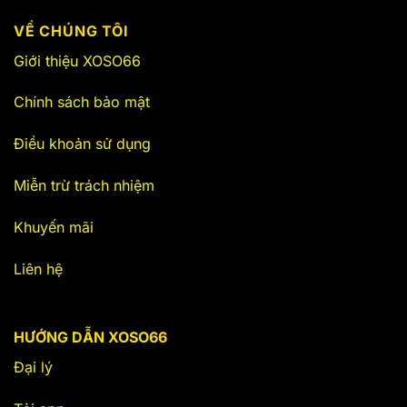
VỀ CHÚNG TÔI
Giới thiệu XOSO66
Chính sách bảo mật
Điều khoản sử dụng
Miễn trừ trách nhiệm
Khuyến mãi
Liên hệ
HƯỚNG DẪN XOSO66
Đại lý