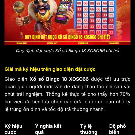
Quy định đặt cược Xổ số Bingo 18 XOSO66 chi tiết
Giải mã ký hiệu trên giao diện đặt cược
Giao diện
Xổ số Bingo 18 XOSO66
được tối ưu trực
quan giúp người mới vẫn dễ dàng thao tác chỉ sau vài
phút trải nghiệm. Thống kê thực tế cho thấy hơn 70%
hội viên ưu tiên lựa chọn các cửa cược cơ bản nhờ tỷ
lệ trúng ổn định và tốc độ trả thưởng nhanh.
Ký hiệu
Ý nghĩa kết
Tỷ lệ
Độ phổ
cược
quả
thưởng
biến