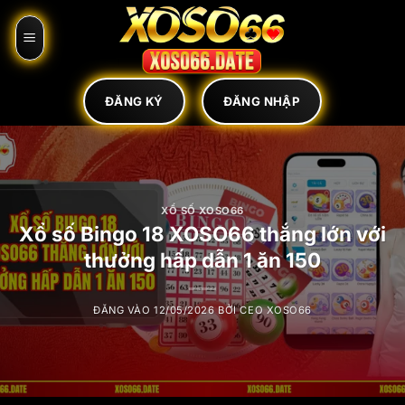
Bỏ
qua
nội
dung
ĐĂNG KÝ
ĐĂNG NHẬP
XỔ SỐ XOSO66
Xổ số Bingo 18 XOSO66 thắng lớn với
thưởng hấp dẫn 1 ăn 150
ĐĂNG VÀO
12/05/2026
BỞI
CEO XOSO66