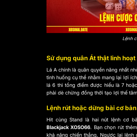
Lệnh c
Sử dụng quân Át thật linh hoạt
Lá A chính là quân quyền năng nhất nhờ
tình huống cụ thể nhằm mang lại lợi íc
lá 6 thì tổng điểm được hiểu là 7 ho
phải dè chừng đồng thời tạo lợi thế tâm
Lệnh rút hoặc dừng bài cơ bản
Hit cùng Stand là hai nút lệnh cơ 
Blackjack XOSO66
. Bạn chọn rút thê
khả năng chiến thắng. Ngược lại lệnh 