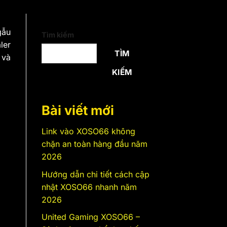
gẫu
Tìm kiếm
ler
TÌM
 và
KIẾM
Bài viết mới
Link vào XOSO66 không
chặn an toàn hàng đầu năm
2026
Hướng dẫn chi tiết cách cập
nhật XOSO66 nhanh năm
2026
United Gaming XOSO66 –