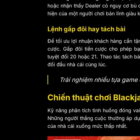
hoặc nhận thấy Dealer có nguy cơ bù c
hiện của một người chơi bản lĩnh giàu 
Lệnh gấp đôi hay tách bài
Để tối ưu lợi nhuận khách hàng cần tậ
cược. Gấp đôi tiền cược cho phép bạ
tuyệt đối 20 hoặc 21. Thao tác tách bà
đối đầu nhà cái cùng lúc.
Trải nghiệm nhiều tựa game 
Chiến thuật chơi Black
Kỹ năng phân tích tình huống đóng vai
Những người thắng cuộc thường áp dụn
của nhà cái xuống mức thấp nhất.