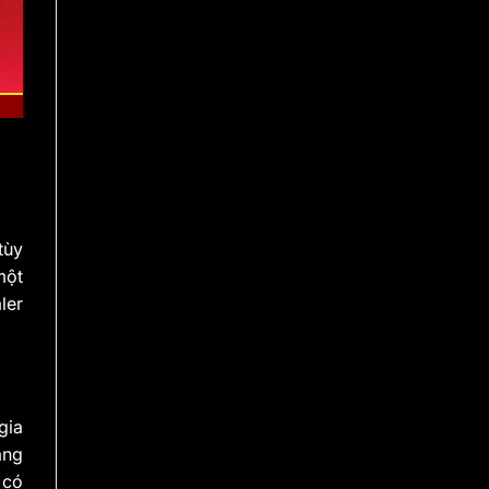
tùy
một
ler
gia
ăng
 có