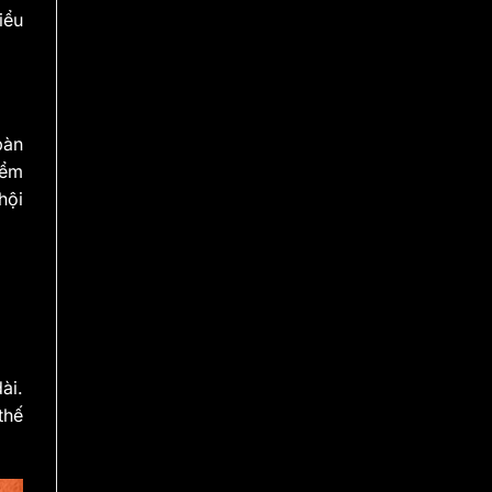
iểu
bàn
iểm
hội
ài.
thế