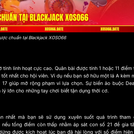
ược chuẩn tại Blackjack XOSO66
 tính linh hoạt cực cao. Quân bài được tính 1 hoặc 11 điểm 
h tốt nhất cho hội viên. Ví dụ nếu bạn sở hữu một lá A kèm 
ặc 17 giúp mở rộng phạm vi lựa chọn. Sự biến ảo buộc Dea
 lý lớn cho những tay chơi biết tận dụng thời cơ.
bản nhất mà bạn sẽ sử dụng xuyên suốt quá trình tham 
m nếu tổng điểm còn thấp nhằm áp sát con số 21 để gia t
dừng được kích hoạt lúc bạn đã hài lòng với số điểm hiện