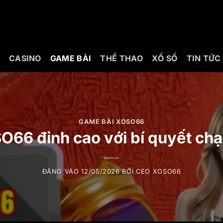
CASINO
GAME BÀI
THỂ THAO
XỔ SỐ
TIN TỨC
GAME BÀI XOSO66
O66 đỉnh cao với bí quyết chạ
ĐĂNG VÀO
12/05/2026
BỞI
CEO XOSO66