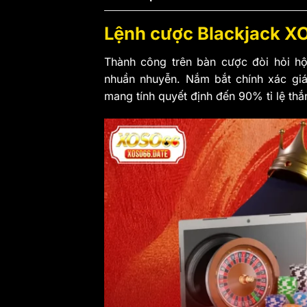
Lệnh cược Blackjack XO
Thành công trên bàn cược đòi hỏi hộ
nhuần nhuyễn. Nắm bắt chính xác giá
mang tính quyết định đến 90% tỉ lệ thắ