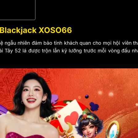
a Blackjack XOSO66
ệ ngẫu nhiên đảm bảo tính khách quan cho mọi hội viên t
ài Tây 52 lá được trộn lẫn kỹ lưỡng trước mỗi vòng đấu n