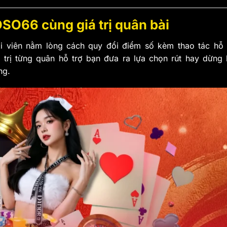
SO66 cùng giá trị quân bài
i viên nằm lòng cách quy đổi điểm số kèm thao tác hỗ 
 trị từng quân hỗ trợ bạn đưa ra lựa chọn rút hay dừng 
ng.