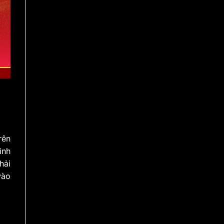
rên
ình
hải
vào