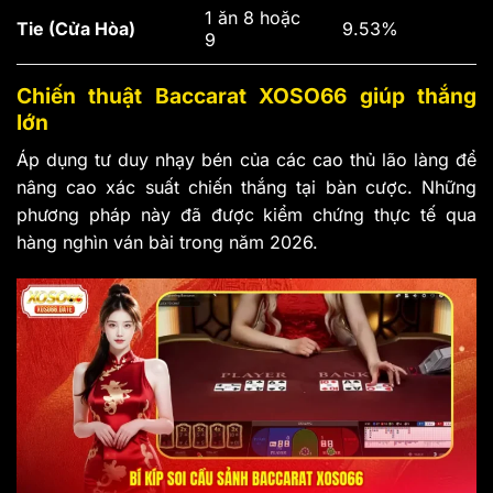
1 ăn 8 hoặc
Tie (Cửa Hòa)
9.53%
9
Chiến thuật Baccarat XOSO66 giúp thắng
lớn
Áp dụng tư duy nhạy bén của các cao thủ lão làng để
nâng cao xác suất chiến thắng tại bàn cược. Những
phương pháp này đã được kiểm chứng thực tế qua
hàng nghìn ván bài trong năm 2026.