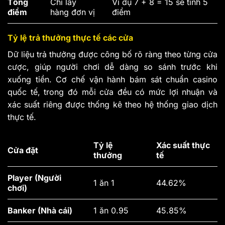
Tổng
Chỉ lấy
Ví dụ 7 + 8 = 15 sẽ tính 5
điểm
hàng đơn vị
điểm
Tỷ lệ trả thưởng thực tế các cửa
Dữ liệu trả thưởng được công bố rõ ràng theo từng cửa
cược, giúp người chơi dễ dàng so sánh trước khi
xuống tiền. Cơ chế vận hành bám sát chuẩn casino
quốc tế, trong đó mỗi cửa đều có mức lợi nhuận và
xác suất riêng được thống kê theo hệ thống giao dịch
thực tế.
Tỷ lệ
Xác suất thực
Cửa đặt
thưởng
tế
Player (Người
1 ăn 1
44.62%
chơi)
Banker (Nhà cái)
1 ăn 0.95
45.85%