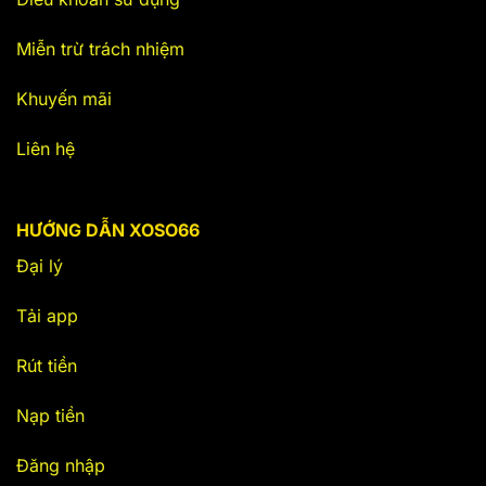
Miễn trừ trách nhiệm
Khuyến mãi
Liên hệ
HƯỚNG DẪN XOSO66
Đại lý
Tải app
Rút tiền
Nạp tiền
Đăng nhập