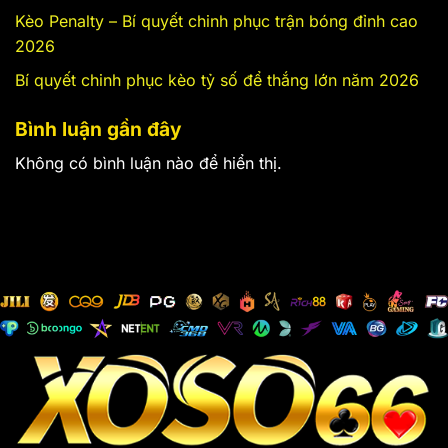
Kèo Penalty – Bí quyết chinh phục trận bóng đỉnh cao
2026
Bí quyết chinh phục kèo tỷ số để thắng lớn năm 2026
Bình luận gần đây
Không có bình luận nào để hiển thị.