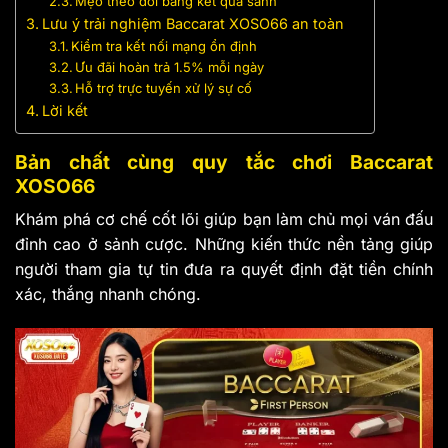
Mẹo theo dõi bảng kết quả sảnh
Lưu ý trải nghiệm Baccarat XOSO66 an toàn
Kiểm tra kết nối mạng ổn định
Ưu đãi hoàn trả 1.5% mỗi ngày
Hỗ trợ trực tuyến xử lý sự cố
Lời kết
Bản chất cùng quy tắc chơi Baccarat
XOSO66
Khám phá cơ chế cốt lõi giúp bạn làm chủ mọi ván đấu
đỉnh cao ở sảnh cược. Những kiến thức nền tảng giúp
người tham gia tự tin đưa ra quyết định đặt tiền chính
xác, thắng nhanh chóng.