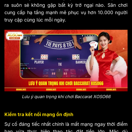
ra suôn sẻ không gặp bất kỳ trở ngại nào. Sân chơi
cung cấp hạ tầng mạnh mẽ phục vụ hơn 10.000 người
truy cập cùng lúc mỗi ngày.
Lưu ý quan trọng khi chơi Baccarat XOSO66
Kiểm tra kết nối mạng ổn định
Sự cố đáng tiếc nhất chính là mất mạng ngay thời điểm
bạn vừa thực hiện thao tác đặt tiền lớn. Mặc dù