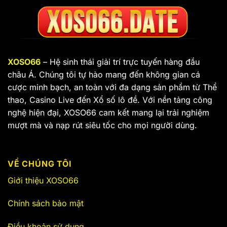
XOSO66
– Hệ sinh thái giải trí trực tuyến hàng đầu
châu Á.
Chúng tôi tự hào mang đến không gian cá
cược minh bạch,
an toàn với đa dạng sản phẩm từ Thể
thao,
Casino Live đến Xổ số lô đề.
Với nền tảng công
nghệ hiện đại,
XOSO66 cam kết mang lại trải nghiệm
mượt mà và nạp rút siêu tốc cho mọi người dùng.
VỀ CHÚNG TÔI
Giới thiệu XOSO66
Chính sách bảo mật
Điều khoản sử dụng