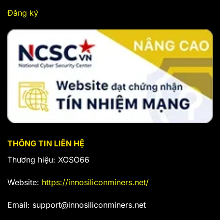
Đăng ký
THÔNG TIN LIÊN HỆ
Thương hiệu: XOSO66
Website:
https://innosiliconminers.net/
Email:
support@innosiliconminers.net