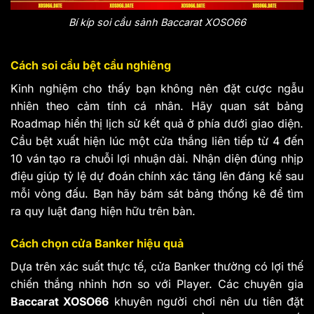
Bí kíp soi cầu sảnh Baccarat XOSO66
Cách soi cầu bệt cầu nghiêng
Kinh nghiệm cho thấy bạn không nên đặt cược ngẫu
nhiên theo cảm tính cá nhân. Hãy quan sát bảng
Roadmap hiển thị lịch sử kết quả ở phía dưới giao diện.
Cầu bệt xuất hiện lúc một cửa thắng liên tiếp từ 4 đến
10 ván tạo ra chuỗi lợi nhuận dài. Nhận diện đúng nhịp
điệu giúp tỷ lệ dự đoán chính xác tăng lên đáng kể sau
mỗi vòng đấu. Bạn hãy bám sát bảng thống kê để tìm
ra quy luật đang hiện hữu trên bàn.
Cách chọn cửa Banker hiệu quả
Dựa trên xác suất thực tế, cửa Banker thường có lợi thế
chiến thắng nhỉnh hơn so với Player. Các chuyên gia
Baccarat XOSO66
khuyên người chơi nên ưu tiên đặt