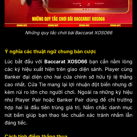
Những quy tắc chơi bài Baccarat XOSO66
Ý nghĩa các thuật ngữ chung bàn cược
Lúc bắt đầu với
Baccarat XOSO66
bạn cần nằm lòng
các ký hiệu xuất hiện trên giao diện sảnh. Player cùng
Banker đại diện cho hai cửa chính sở hữu tỷ lệ thắng
cao nhất. Cửa Tie mang lại lợi nhuận đột biến nhưng đi
kèm rủi ro lớn cho người chơi. Ngoài ra những ký hiệu
như Player Pair hoặc Banker Pair dùng để chỉ trường
hợp hai lá đầu tiên trùng giá trị. Nắm chắc danh mục
nút bấm giúp bạn thao tác chuẩn xác tránh nhầm lẫn
đáng tiếc.
Cách tính điểm thắng thua