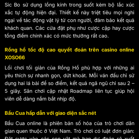
Sic Bo sử dụng lồng kính trong suốt kèm bộ lắc xúc
xắc tự động hiện đại. Thiết kế này triệt tiêu mọi nghi
ngại về tác động vật lý từ con người, đảm bảo kết quả
khách quan. Các cửa đặt phụ như cược cặp hay cược
tổng điểm chính xác có mức thưởng rất cao.
Rồng hổ tốc độ cao quyết đoán trên casino online
XOSO66
Lối chơi tối giản của Rồng Hổ phù hợp với những ai
yêu thích sự nhanh gọn, dứt khoát. Mỗi ván đấu chỉ sử
dụng hai lá bài để so điểm, kết quả ngã ngũ chỉ sau 2 –
5 giây. Sân chơi cập nhật Roadmap liên tục giúp hội
viên dễ dàng nắm bắt nhịp độ.
Bầu Cua hấp dẫn với giao diện sắc nét
Bầu Cua online là phiên bản số hóa của trò chơi dân
gian quen thuộc ở Việt Nam. Trò chơi có luật đơn giản:
Đặt cược vào các con vật mà bạn dự đoán sẽ xuất