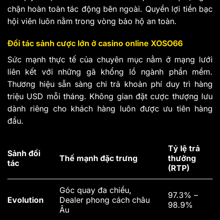
chặn hoàn toàn tác động bên ngoài. Quyền lợi tiền bạc
hội viên luôn nằm trong vòng bảo hộ an toàn.
Đối tác sảnh cược lớn ở casino online XOSO66
Sức mạnh thực tế của chuyên mục nằm ở mạng lưới
liên kết với những gã khổng lồ ngành phần mềm.
Thương hiệu sẵn sàng chi trả khoản phí duy trì hàng
triệu USD mỗi tháng. Không gian đặt cược thượng lưu
dành riêng cho khách hàng luôn được ưu tiên hàng
đầu.
Tỷ lệ trả
Sảnh đối
Thế mạnh đặc trưng
thưởng
tác
(RTP)
Góc quay đa chiều,
97.3% –
Evolution
Dealer phong cách châu
98.9%
Âu