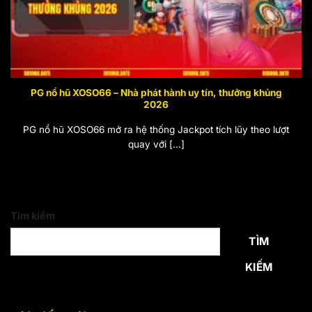
PG nổ hũ XOSO66 – Nhà phát hành uy tín, thưởng khủng
2026
PG nổ hũ XOSO66 mở ra hệ thống Jackpot tích lũy theo lượt
quay với [...]
Tìm kiếm
TÌM
KIẾM