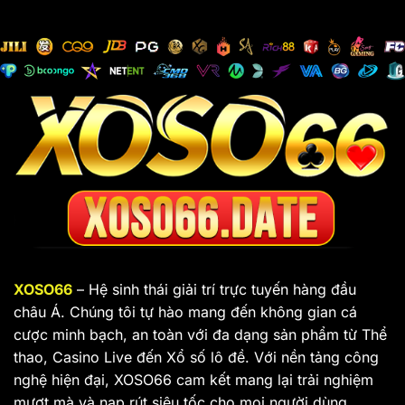
XOSO66
– Hệ sinh thái giải trí trực tuyến hàng đầu
châu Á.
Chúng tôi tự hào mang đến không gian cá
cược minh bạch,
an toàn với đa dạng sản phẩm từ Thể
thao,
Casino Live đến Xổ số lô đề.
Với nền tảng công
nghệ hiện đại,
XOSO66 cam kết mang lại trải nghiệm
mượt mà và nạp rút siêu tốc cho mọi người dùng.