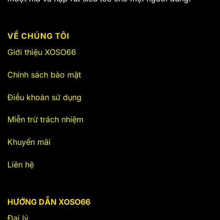
VỀ CHÚNG TÔI
Giới thiệu XOSO66
Chính sách bảo mật
Điều khoản sử dụng
Miễn trừ trách nhiệm
Khuyến mãi
Liên hệ
HƯỚNG DẪN XOSO66
Đại lý