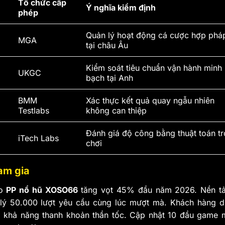
Tổ chức cấp
Ý nghĩa kiểm định
phép
Quản lý hoạt động cá cược hợp phá
MGA
tại châu Âu
Kiểm soát tiêu chuẩn vận hành minh
UKGC
bạch tại Anh
BMM
Xác thực kết quả quay ngẫu nhiên
Testlabs
không can thiệp
Đánh giá độ công bằng thuật toán tr
iTech Labs
chơi
am gia
ào
PP nổ hũ XOSO66
tăng vọt 45% đầu năm 2026. Nền t
ý 50.000 lượt yêu cầu cùng lúc mượt mà. Khách hàng d
ởi khả năng thanh khoản thần tốc. Cập nhật 10 đầu game 