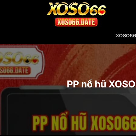
Bỏ
qua
nội
dung
XOSO66
PP nổ hũ XOSO6