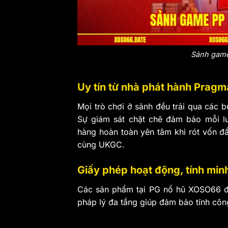
Sảnh game
Uy tín từ nhà phát hành Pragm
Mọi trò chơi ở sảnh đều trải qua các 
Sự giám sát chặt chẽ đảm bảo mỗi lư
hàng hoàn toàn yên tâm khi rót vốn 
cùng UKGC.
Giấy phép hoạt động, tính mi
Các sản phẩm tại PG nổ hũ XOSO66 đư
pháp lý đa tầng giúp đảm bảo tính côn