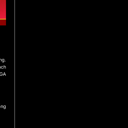
ng.
ách
MGA
ống