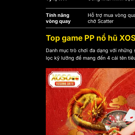
Tính năng
Hỗ trợ mua vòng qua
vòng quay
chờ Scatter
Top game PP nổ hũ XO
Danh mục trò chơi đa dạng với những s
lọc kỹ lưỡng để mang đến 4 cái tên tiê