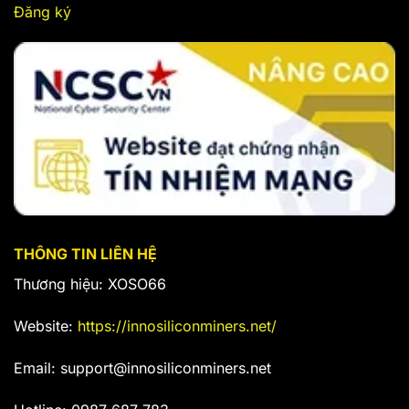
Đăng ký
THÔNG TIN LIÊN HỆ
Thương hiệu: XOSO66
Website:
https://innosiliconminers.net/
Email:
support@innosiliconminers.net