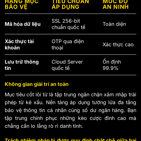
HẠNG MỤC
TIÊU CHUẨN
MỨC ĐỘ
BẢO VỆ
ÁP DỤNG
AN NINH
SSL 256-bit
Mã hóa dữ liệu
Toàn diện
chuẩn quốc tế
Xác thực tài
OTP qua điện
Xác thực cao
khoản
thoại
Lưu trữ thông
Cloud Server
Ổn định
tin
quốc tế
99.9%
Không gian giải trí an toàn
Mục tiêu cốt lõi từ là tập trung ngăn chặn xâm nhập trái
phép từ kẻ xấu. Nền tảng áp dụng tường lửa đa tầng
bảo vệ thông tin cá nhân cùng số dư ngân hàng. Bạn
tập trung chinh phục những kèo cược đỉnh cao mà
chẳng cần lo lắng rò rỉ danh tính.
Trách nhiệm pháp lý được quy định chặt chẽ giữa hai