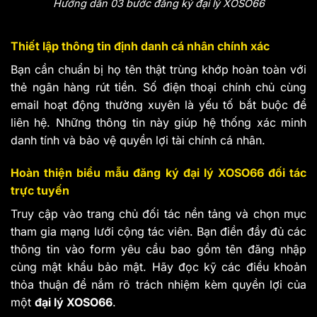
Hướng dẫn 03 bước đăng ký đại lý XOSO66
Thiết lập thông tin định danh cá nhân chính xác
Bạn cần chuẩn bị họ tên thật trùng khớp hoàn toàn với
thẻ ngân hàng rút tiền. Số điện thoại chính chủ cùng
email hoạt động thường xuyên là yếu tố bắt buộc để
liên hệ. Những thông tin này giúp hệ thống xác minh
danh tính và bảo vệ quyền lợi tài chính cá nhân.
Hoàn thiện biểu mẫu đăng ký đại lý XOSO66 đối tác
trực tuyến
Truy cập vào trang chủ đối tác nền tảng và chọn mục
tham gia mạng lưới cộng tác viên. Bạn điền đầy đủ các
thông tin vào form yêu cầu bao gồm tên đăng nhập
cùng mật khẩu bảo mật. Hãy đọc kỹ các điều khoản
thỏa thuận để nắm rõ trách nhiệm kèm quyền lợi của
một
đại lý XOSO66
.