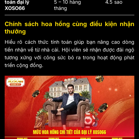
toán đại lý
5 – 10 hàng
4.5 sao
XOSO66
tháng
Chính sách hoa hồng cùng điều kiện nhận
thưởng
Hiểu rõ cách thức tính toán giúp bạn nâng cao dòng
tiền nhận về từ nhà cái. Hội viên sẽ nhận được đãi ngộ
tương xứng với công sức bỏ ra trong hoạt động phát
triển cộng đồng.