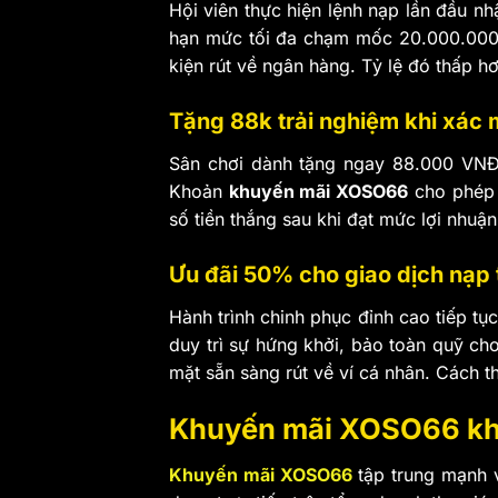
Hội viên thực hiện lệnh nạp lần đầu n
hạn mức tối đa chạm mốc 20.000.000 
kiện rút về ngân hàng. Tỷ lệ đó thấp h
Tặng 88k trải nghiệm khi xác 
Sân chơi dành tặng ngay 88.000 VNĐ 
Khoản
khuyến mãi XOSO66
cho phép 
số tiền thắng sau khi đạt mức lợi nhuận
Ưu đãi 50% cho giao dịch nạp t
Hành trình chinh phục đỉnh cao tiếp tụ
duy trì sự hứng khởi, bảo toàn quỹ cho
mặt sẵn sàng rút về ví cá nhân. Cách t
Khuyến mãi XOSO66 khủn
Khuyến mãi XOSO66
tập trung mạnh v