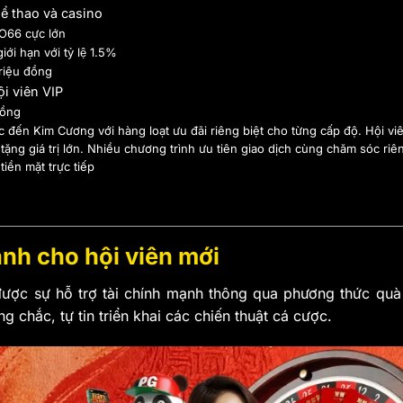
ể thao và casino
O66 cực lớn
i hạn với tỷ lệ 1.5%
triệu đồng
i viên VIP
đồng
c đến Kim Cương với hàng loạt ưu đãi riêng biệt cho từng cấp độ. Hội vi
ặng giá trị lớn. Nhiều chương trình ưu tiên giao dịch cùng chăm sóc ri
tiền mặt trực tiếp
h cho hội viên mới
ược sự hỗ trợ tài chính mạnh thông qua phương thức quà t
 chắc, tự tin triển khai các chiến thuật cá cược.