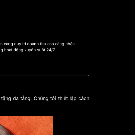
ên càng duy trì doanh thu cao càng nhận
êng hoạt động xuyên suốt 24/7.
ặng đa tầng. Chúng tôi thiết lập cách