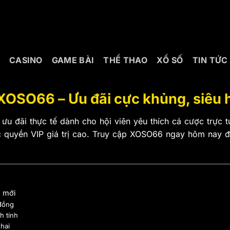
CASINO
GAME BÀI
THỂ THAO
XỔ SỐ
TIN TỨC
XOSO66 – Ưu đãi cực khủng, siêu 
u đãi thực tế dành cho hội viên yêu thích cá cược trực 
c quyền VIP giá trị cao. Truy cập XOSO66 ngay hôm nay để
 mới
 đồng
h tính
 hai