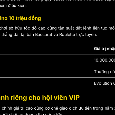
êm điều kiện.
ino 10 triệu đồng
hơi sở hữu tốc độ cao cùng tần suất đặt lệnh liên tục mỗ
 thắng dài tại bàn Baccarat và Roulette trực tuyến.
Giá trị nhậ
10.000.00
Thưởng nón
Evolution
h riêng cho hội viên VIP
ài chính giá trị cao cùng cơ chế giao dịch ưu tiên trong n
gười chơi có doanh thu cược lớn.