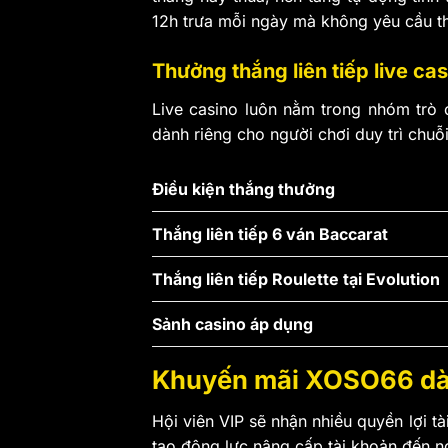
12h trưa mỗi ngày mà không yêu cầu th
Thưởng thắng liên tiếp live cas
Live casino luôn nằm trong nhóm trò c
dành riêng cho người chơi duy trì chuỗi
Điều kiện thắng thưởng
Thắng liên tiếp 6 ván Baccarat
Thắng liên tiếp Roulette tại Evolution
Sảnh casino áp dụng
Khuyến mãi XOSO66 dàn
Hội viên VIP sẽ nhận nhiều quyền lợi t
tạo động lực nâng cấp tài khoản đến n