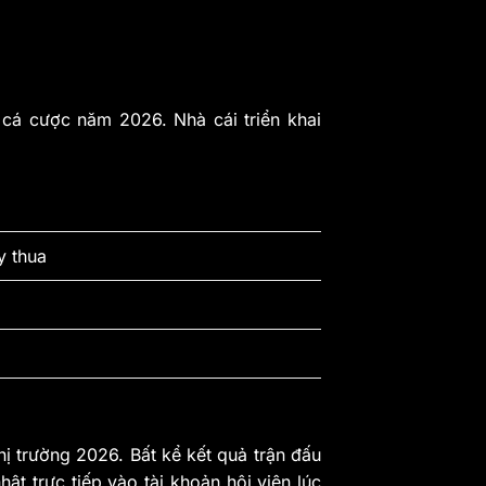
g cá cược năm 2026. Nhà cái triển khai
y thua
 trường 2026. Bất kể kết quả trận đấu
ật trực tiếp vào tài khoản hội viên lúc