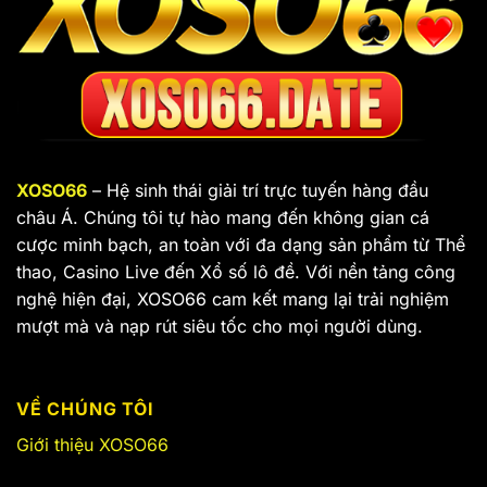
XOSO66
– Hệ sinh thái giải trí trực tuyến hàng đầu
châu Á.
Chúng tôi tự hào mang đến không gian cá
cược minh bạch,
an toàn với đa dạng sản phẩm từ Thể
thao,
Casino Live đến Xổ số lô đề.
Với nền tảng công
nghệ hiện đại,
XOSO66 cam kết mang lại trải nghiệm
mượt mà và nạp rút siêu tốc cho mọi người dùng.
VỀ CHÚNG TÔI
Giới thiệu XOSO66