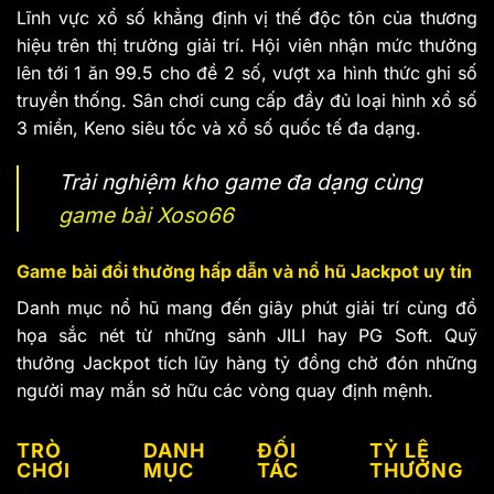
Lĩnh vực xổ số khẳng định vị thế độc tôn của thương
hiệu trên thị trường giải trí. Hội viên nhận mức thưởng
lên tới 1 ăn 99.5 cho đề 2 số, vượt xa hình thức ghi số
truyền thống. Sân chơi cung cấp đầy đủ loại hình xổ số
3 miền, Keno siêu tốc và xổ số quốc tế đa dạng.
Trải nghiệm kho game đa dạng cùng
game bài Xoso66
Game bài đổi thưởng hấp dẫn và nổ hũ Jackpot uy tín
Danh mục nổ hũ mang đến giây phút giải trí cùng đồ
họa sắc nét từ những sảnh JILI hay PG Soft. Quỹ
thưởng Jackpot tích lũy hàng tỷ đồng chờ đón những
người may mắn sở hữu các vòng quay định mệnh.
TRÒ
DANH
ĐỐI
TỶ LỆ
CHƠI
MỤC
TÁC
THƯỞNG