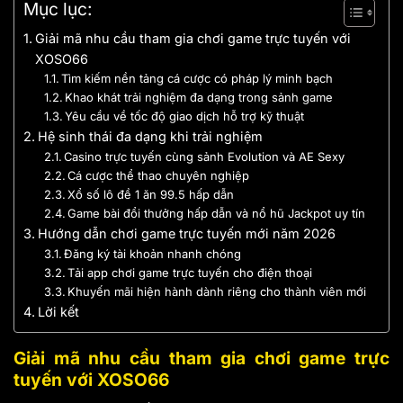
Mục lục:
Giải mã nhu cầu tham gia chơi game trực tuyến với
XOSO66
Tìm kiếm nền tảng cá cược có pháp lý minh bạch
Khao khát trải nghiệm đa dạng trong sảnh game
Yêu cầu về tốc độ giao dịch hỗ trợ kỹ thuật
Hệ sinh thái đa dạng khi trải nghiệm
Casino trực tuyến cùng sảnh Evolution và AE Sexy
Cá cược thể thao chuyên nghiệp
Xổ số lô đề 1 ăn 99.5 hấp dẫn
Game bài đổi thưởng hấp dẫn và nổ hũ Jackpot uy tín
Hướng dẫn chơi game trực tuyến mới năm 2026
Đăng ký tài khoản nhanh chóng
Tải app chơi game trực tuyến cho điện thoại
Khuyến mãi hiện hành dành riêng cho thành viên mới
Lời kết
Giải mã nhu cầu tham gia chơi game trực
tuyến với XOSO66