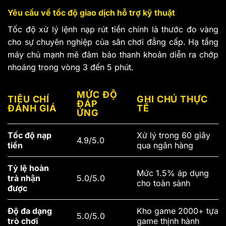
Yêu cầu về tốc độ giao dịch hỗ trợ kỹ thuật
Tốc độ xử lý lệnh nạp rút tiền chính là thước đo vàng
cho sự chuyên nghiệp của sân chơi đẳng cấp. Hạ tầng
máy chủ mạnh mẽ đảm bảo thanh khoản diễn ra chớp
nhoáng trong vòng 3 đến 5 phút.
MỨC ĐỘ
TIÊU CHÍ
GHI CHÚ THỰC
ĐÁP
ĐÁNH GIÁ
TẾ
ỨNG
Tốc độ nạp
Xử lý trong 60 giây
4.9/5.0
tiền
qua ngân hàng
Tỷ lệ hoàn
Mức 1.5% áp dụng
trả nhận
5.0/5.0
cho toàn sảnh
được
Độ đa dạng
Kho game 2000+ tựa
5.0/5.0
trò chơi
game thịnh hành