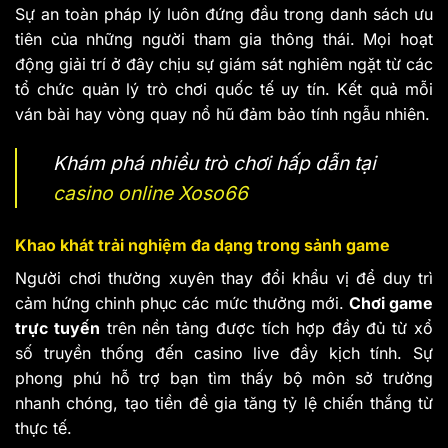
Sự an toàn pháp lý luôn đứng đầu trong danh sách ưu
tiên của những người tham gia thông thái. Mọi hoạt
động giải trí ở đây chịu sự giám sát nghiêm ngặt từ các
tổ chức quản lý trò chơi quốc tế uy tín. Kết quả mỗi
ván bài hay vòng quay nổ hũ đảm bảo tính ngẫu nhiên.
Khám phá nhiều trò chơi hấp dẫn tại
casino online Xoso66
Khao khát trải nghiệm đa dạng trong sảnh game
Người chơi thường xuyên thay đổi khẩu vị để duy trì
cảm hứng chinh phục các mức thưởng mới.
Chơi game
trực tuyến
trên nền tảng được tích hợp đầy đủ từ xổ
số truyền thống đến casino live đầy kịch tính. Sự
phong phú hỗ trợ bạn tìm thấy bộ môn sở trường
nhanh chóng, tạo tiền đề gia tăng tỷ lệ chiến thắng từ
thực tế.