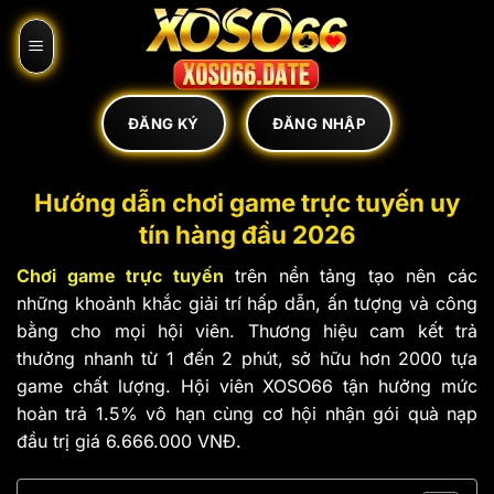
Bỏ
qua
nội
dung
ĐĂNG KÝ
ĐĂNG NHẬP
Hướng dẫn chơi game trực tuyến uy
tín hàng đầu 2026
Chơi game trực tuyến
trên nền tảng tạo nên các
những khoảnh khắc giải trí hấp dẫn, ấn tượng và công
bằng cho mọi hội viên. Thương hiệu cam kết trả
thưởng nhanh từ 1 đến 2 phút, sở hữu hơn 2000 tựa
game chất lượng. Hội viên XOSO66 tận hưởng mức
hoàn trả 1.5% vô hạn cùng cơ hội nhận gói quà nạp
đầu trị giá 6.666.000 VNĐ.