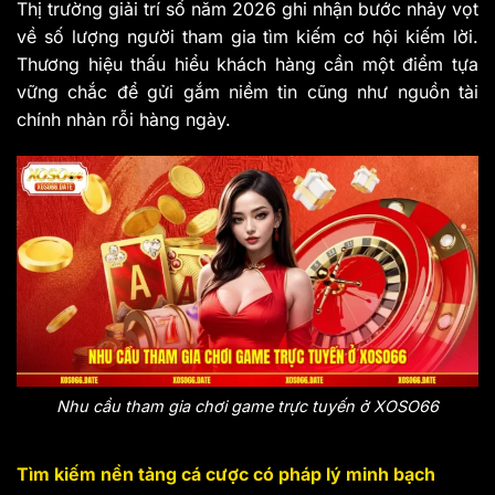
Thị trường giải trí số năm 2026 ghi nhận bước nhảy vọt
về số lượng người tham gia tìm kiếm cơ hội kiếm lời.
Thương hiệu thấu hiểu khách hàng cần một điểm tựa
vững chắc để gửi gắm niềm tin cũng như nguồn tài
chính nhàn rỗi hàng ngày.
Nhu cầu tham gia chơi game trực tuyến ở XOSO66
Tìm kiếm nền tảng cá cược có pháp lý minh bạch